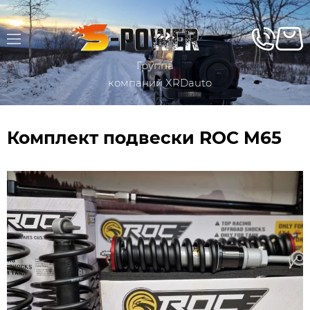
Группа
компаний XRDauto
Комплект подвески ROC M65