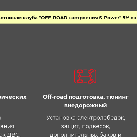
уба "OFF-ROAD настроения S-Power" 5% скидка на ра
рических
Off-road подготовка​, тюнинг
внедорожный
а
Установка электролебедок,
ания,
защит, подвесок,
ок ДВС,
дополнительных баков и