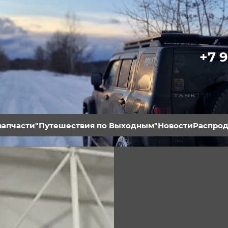
+7 9
запчасти
"Путешеcтвия по Выходным"
Новости
Распро