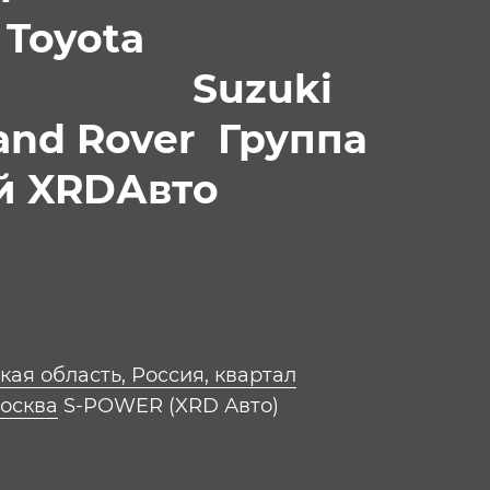
yota
zuki
over Группа
й XRDАвтo
ая область, Россия, квартал
Москва
S-POWER (XRD Авто)