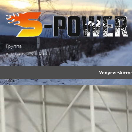
Группа
компаний XRDauto
Услуги
Авто