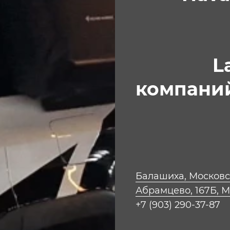
To
Su
Land R
компани
Балашиха, Московск
Абрамцево, 167Б, 
+7 (903) 290-37-87