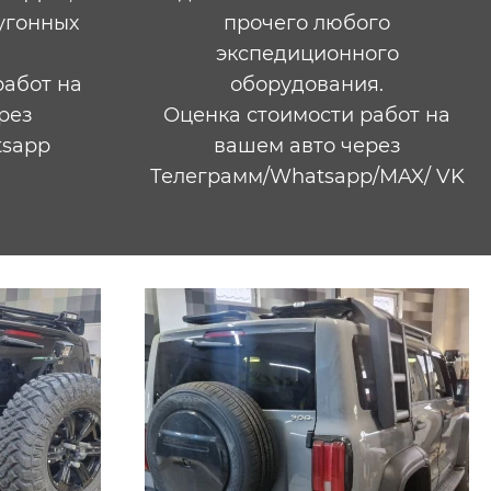
угонных
прочего любого
экспедиционного
работ на
оборудования.
рез
Оценка стоимости работ на
app​​
вашем авто через
Телеграмм/Whatsapp​​/MAX/ VK